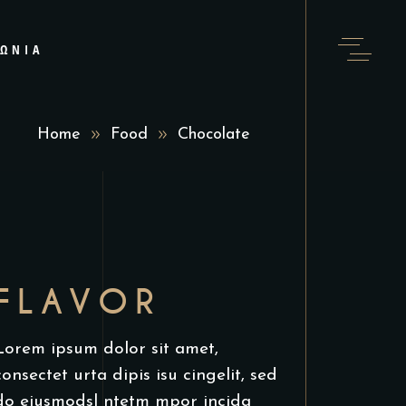
ΝΩΝΊΑ
Home
Food
Chocolate
FLAVOR
Lorem ipsum dolor sit amet,
consectet urta dipis isu cingelit, sed
do eiusmodsl ntetm mpor incida