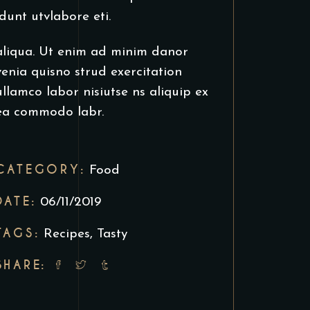
idunt utvlabore eti.
aliqua. Ut enim ad minim danor
venia quisno strud exercitation
ullamco labor nisiutse ns aliquip ex
ea commodo labr.
CATEGORY:
Food
DATE:
06/11/2019
TAGS:
Recipes
,
Tasty
SHARE: