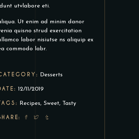
idunt utvlabore eti.
aliqua. Ut enim ad minim danor
venia quisno strud exercitation
ullamco labor nisiutse ns aliquip ex
ea commodo labr.
CATEGORY:
Desserts
DATE:
12/11/2019
TAGS:
Recipes
,
Sweet
,
Tasty
SHARE: