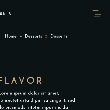
ΝΩΝΊΑ
Home
Desserts
Desserts
FLAVOR
Lorem ipsum dolor sit amet,
consectet urta dipis isu cingelit, sed
do eiusmodsl ntetm mpor incida